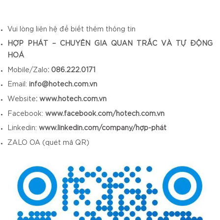
Vui lòng liên hệ để biết thêm thông tin
HỢP PHÁT – CHUYÊN GIA QUAN TRẮC VÀ TỰ ĐỘNG
HOÁ
Mobile/Zalo
: 086.222.0171
Email:
info@hotech.com.vn
Website
:
www.hotech.com.vn
Facebook:
www.facebook.com/hotech.com.vn
Linkedin:
www.linkedin.com/company/hợp-phát
ZALO OA (quét mã QR)