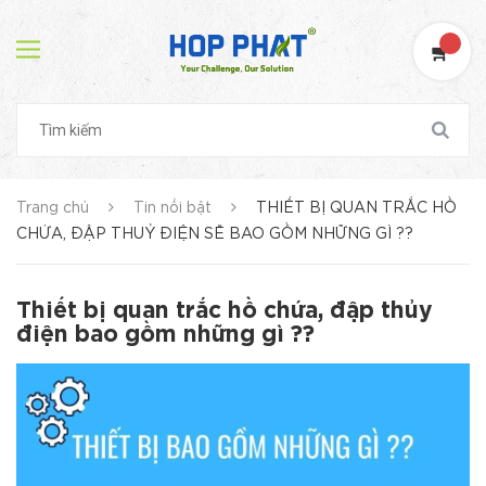
Trang chủ
Tin nổi bật
THIẾT BỊ QUAN TRẮC HỒ
CHỨA, ĐẬP THUỶ ĐIỆN SẼ BAO GỒM NHỮNG GÌ ??
Thiết bị quan trắc hồ chứa, đập thủy
điện bao gồm những gì ??