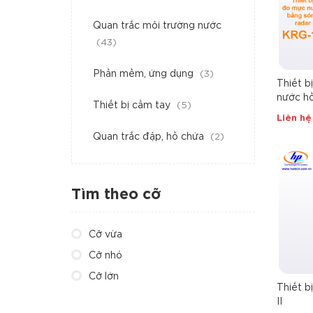
Quan trắc môi trường nước
(43)
Phần mềm, ứng dụng
(3)
Thiết b
nước hồ
Thiết bị cầm tay
(5)
KRG-1
Liên hệ
Quan trắc đập, hồ chứa
(2)
Tìm theo cỡ
Cỡ vừa
Cỡ nhỏ
Cỡ lớn
Thiết b
II