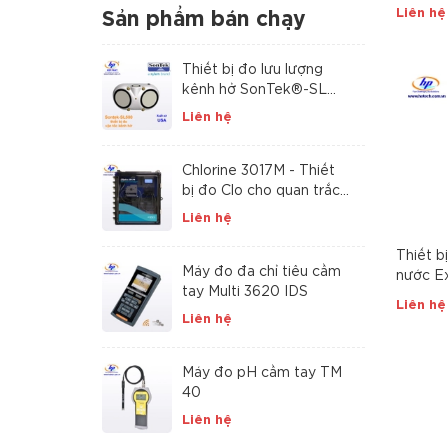
Liên hệ
Sản phẩm bán chạy
Thiết bị đo lưu lượng
kênh hở SonTek®-SL
Series
Liên hệ
Chlorine 3017M - Thiết
bị đo Clo cho quan trắc
tự động nước cấp và
Liên hệ
nước thải
Thiết b
Máy đo đa chỉ tiêu cầm
nước E
tay Multi 3620 IDS
Liên hệ
Liên hệ
Máy đo pH cầm tay TM
40
Liên hệ