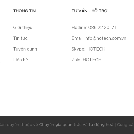
THÔNG TIN
TƯ VẤN - HỖ TRỢ
Giới thiệu
Hotline: 086.22.20.171
Tin tức
Email: info@hotech.com.vn
Tuyển dụng
Skype: HOTECH
Liên hệ
Zalo: HOTECH
,
ản quyền thuộc về
Chuyên gia quan trắc và tự động hoá
|
Cung cấ