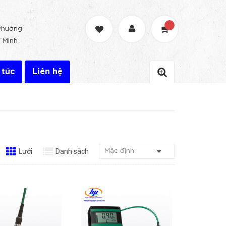
Phường
 Minh
 tức
Liên hệ
Lưới
Danh sách