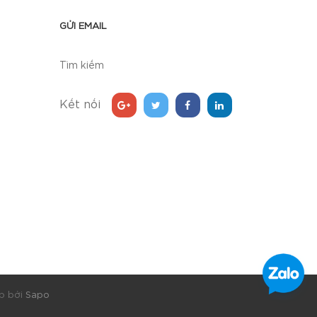
GỬI EMAIL
Tìm kiếm
Kết nối
p bởi
Sapo