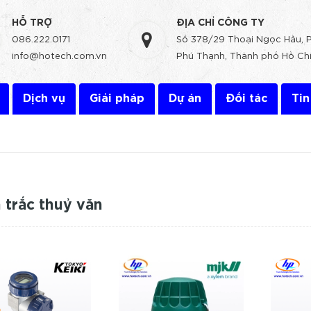
HỖ TRỢ
ĐỊA CHỈ CÔNG TY
086.222.0171
Số 378/29 Thoại Ngọc Hầu, 
info@hotech.com.vn
Phú Thạnh, Thành phố Hồ Chí
Dịch vụ
Giải pháp
Dự án
Đối tác
Tin
 trắc thuỷ văn