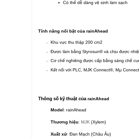
Có thể dễ dàng vệ sinh làm sạch
Tính năng nổi bật của rainAhead
Khu vực thu thập 200 cm2
Được làm bằng Styrosun® và chịu được nhiệt
Cơ chế nghiêng được cấp bằng sáng chế cu
Kết nối với PLC, MJK Connect®, Mμ Connect
Thông số kỹ thuật của
rainAhead
Model
:
rainAhead
Thương hiệu
:
MJK
(
Xylem
)
Xuất xứ
: Đan Mạch (Châu Âu)