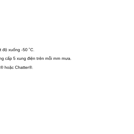
 độ xuống -50 ˚C.
ng cấp 5 xung điện trên mỗi mm mưa.
® hoặc Chatter®.