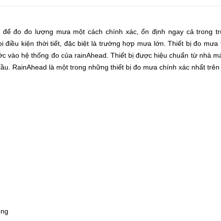
ế để đo đo lượng mưa một cách chính xác, ổn định ngay cả trong t
điều kiện thời tiết, đặc biệt là trường hợp mưa lớn. Thiết bị đo mưa
c vào hệ thống đo của rainAhead. Thiết bị được hiệu chuẩn
từ nhà má
cầu.
RainAhead là một trong những thiết bị đo mưa chính xác nhất trên 
óng