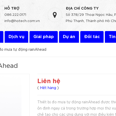
HỖ TRỢ
ĐỊA CHỈ CÔNG TY
086.222.0171
Số 378/29 Thoại Ngọc Hầu, 
info@hotech.com.vn
Phú Thạnh, Thành phố Hồ Chí
Dịch vụ
Giải pháp
Dự án
Đối tác
Tin
 đo mưa tự động rainAhead
nAhead
Liên hệ
(
Hết hàng
)
Thiết bị đo mưa tự động rainAhead được thi
ổn định ngay cả trong trường hợp mọi thứ x
chế tạo cho các ứng dụng với mọi điều kiện thờ