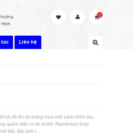
Phường
 Minh
 tức
Liên hệ
ết kế để đo đo lượng mưa một cách chính xác,
ung quanh diễn ra rất nhanh. RainAhead được
i tiết, đặc biệt l...