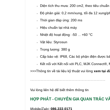
Diện tích thu mưa: 200 cm2, theo tiêu chuẩn
Độ phân giải: 0,2 mm/xung, tối đa 12 xung/p
Thời gian đáp ứng: 200 ms
Hiệu chuẩn tại nhà máy
Nhiệt độ hoạt động: -50 ... +60 °C
Vật liệu:
Styrosun
Trọng lượng: 380 g
Cấp bảo vệ: IP68,
Các bộ phận điện được bảo 
Kết nối với
Kết nối với PLC, MJK Connect®,
>>>Thông tin về tài liệu kỹ thuật vui lòng
xem tại đ
---------------------------------------------------
Vui lòng liên hệ để biết thêm thông tin
HỢP PHÁT -
CHUYÊN GIA QUAN TRẮC V
Mobile/Zalo
: 086.222.0171