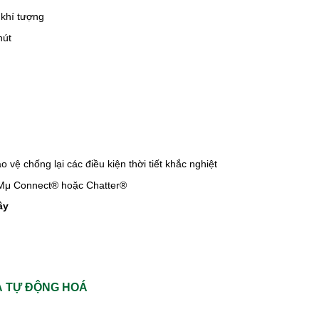
 khí tượng
hút
vệ chống lại các điều kiện thời tiết khắc nghiệt
 Mμ Connect® hoặc Chatter®
ây
À TỰ ĐỘNG HOÁ