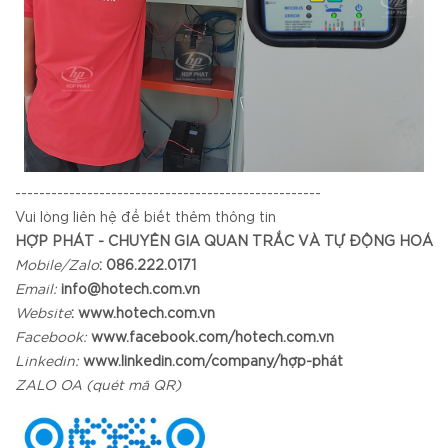
---------------------------------------------------
Vui lòng liên hệ để biết thêm thông tin
HỢP PHÁT -
CHUYÊN GIA QUAN TRẮC VÀ TỰ ĐỘNG HOÁ
Mobile/Zalo
: 086.222.0171
Email:
info@hotech.com.vn
Website
:
www.hotech.com.vn
Facebook:
www.facebook.com/hotech.com.vn
Linkedin:
www.linkedin.com/company/hợp-phát
ZALO OA (quét mã QR)