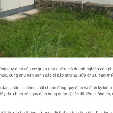
đúng quy định của cơ quan nhà nước mà doanh nghiệp còn phải
y móc, cũng như tiến hành bảo trì bảo dưỡng, sửa chữa, thay t
ạc, phân tích theo chất chuẩn đúng quy định và định kỳ kiểm đị
y đủ, chính xác quy định trong quản lý các dữ liệu, thông tin, tí
hất lượng hệ thống với mục đích đảm bảo tính độc lập, hiệu