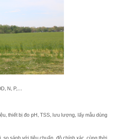
OD, N, P,…
liệu, thiết bị đo pH, TSS, lưu lượng, lấy mẫu dùng
, so sánh với tiêu chuẩn, độ chính xác, cùng thời