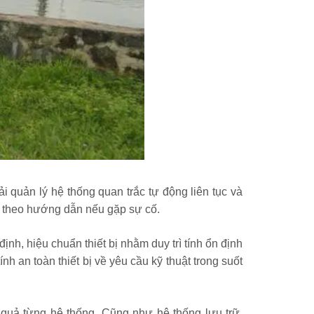
 quản lý hệ thống quan trắc tự động liên tục và
hế theo hướng dẫn nếu gặp sự cố.
nh, hiệu chuẩn thiết bị nhằm duy trì tính ổn định
nh an toàn thiết bị về yêu cầu kỹ thuật trong suốt
 quả từng hệ thống. Cũng như hệ thống lưu trữ,