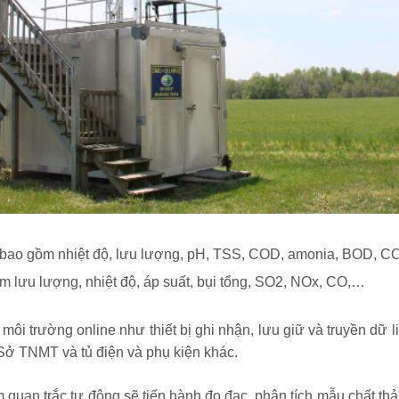
sẽ bao gồm nhiệt độ, lưu lượng, pH, TSS, COD, amonia, BOD, C
ồm lưu lượng, nhiệt độ, áp suất, bụi tổng, SO2, NOx, CO,…
 môi trường online như thiết bị ghi nhận, lưu giữ và truyền dữ 
ề Sở TNMT và tủ điện và phụ kiện khác.
quan trắc tự động sẽ tiến hành đo đạc, phân tích mẫu chất thải