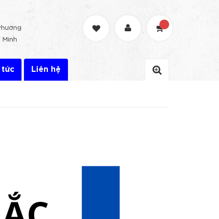
Phường
 Minh
 tức
Liên hệ