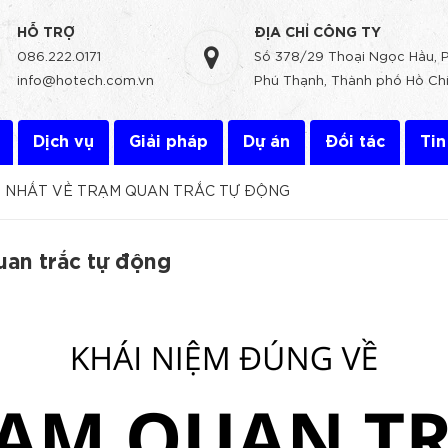
HỖ TRỢ
ĐỊA CHỈ CÔNG TY
086.222.0171
Số 378/29 Thoại Ngọc Hầu, 
info@hotech.com.vn
Phú Thạnh, Thành phố Hồ Chí
Dịch vụ
Giải pháp
Dự án
Đối tác
Tin
G NHẤT VỀ TRẠM QUAN TRẮC TỰ ĐỘNG
uan trắc tự động