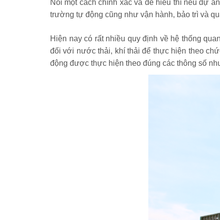
Nói một cách chính xác và dễ hiểu thì nếu dự án
trường tự động cũng như vận hành, bảo trì và qu
Hiện nay có rất nhiều quy định về hệ thống quan
đối với nước thải, khí thải để thực hiện theo 
động được thực hiện theo đúng các thông số nh