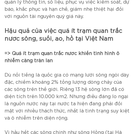
quản lý thông tin, số liệu, phục vụ việc kiểm soát, dự
báo, khắc phục và hạn chế, giảm nhẹ thiệt hại đối
với nguồn tài nguyên quý giá này.
Hậu quả của việc quá ít trạm quan trắc
nước sông, suối, ao, hồ tại Việt Nam
=> Quá ít trạm quan trắc nước khiến tình hình ô
nhiễm càng tràn lan
Dù nổi tiếng là quốc gia có mạng lưới sông ngòi dày
đặc, chiếm khoảng 2% tổng lượng dòng chảy của
các sông trên thế giới. Riêng 13 hệ sông lớn đã có
diện tích trên 10.000 km2. Nhưng điều đáng lo ngại
là nguồn nước này tại nước ta hiện đang phải đối
mặt với nhiều thách thức, nhất là tình trạng suy kiệt
và ô nhiễm trên diện rộng.
Vì hầu hết các sông chính như sông Hồng (tại Hà