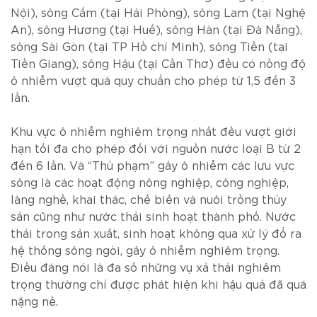
Nội), sông Cấm (tại Hải Phòng), sông Lam (tại Nghệ
An), sông Hương (tại Huế), sông Hàn (tại Đà Nẵng),
sông Sài Gòn (tại TP Hồ chí Minh), sông Tiền (tại
Tiền Giang), sông Hậu (tại Cần Thơ) đều có nồng độ
ô nhiễm vượt quá quy chuẩn cho phép từ 1,5 đến 3
lần.
Khu vực ô nhiễm nghiêm trọng nhất đều vượt giới
hạn tối đa cho phép đối với nguồn nước loại B từ 2
đến 6 lần. Và “Thủ phạm” gây ô nhiễm các lưu vực
sông là các hoạt động nông nghiệp, công nghiệp,
làng nghề, khai thác, chế biến và nuôi trồng thủy
sản cũng như nước thải sinh hoạt thành phố. Nước
thải trong sản xuất, sinh hoạt không qua xử lý đổ ra
hệ thống sông ngòi, gây ô nhiễm nghiêm trọng.
Điều đáng nói là đa số những vụ xả thải nghiêm
trọng thường chỉ được phát hiện khi hậu quả đã quá
nặng nề.