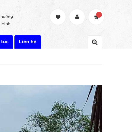
Phường
 Minh
 tức
Liên hệ