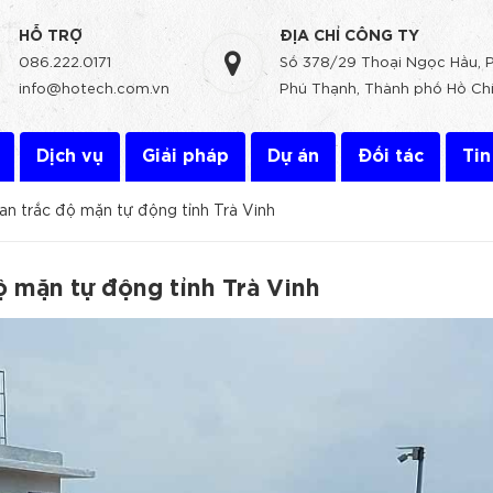
HỖ TRỢ
ĐỊA CHỈ CÔNG TY
086.222.0171
Số 378/29 Thoại Ngọc Hầu, 
info@hotech.com.vn
Phú Thạnh, Thành phố Hồ Chí
Dịch vụ
Giải pháp
Dự án
Đối tác
Tin
an trắc độ mặn tự động tỉnh Trà Vinh
ộ mặn tự động tỉnh Trà Vinh