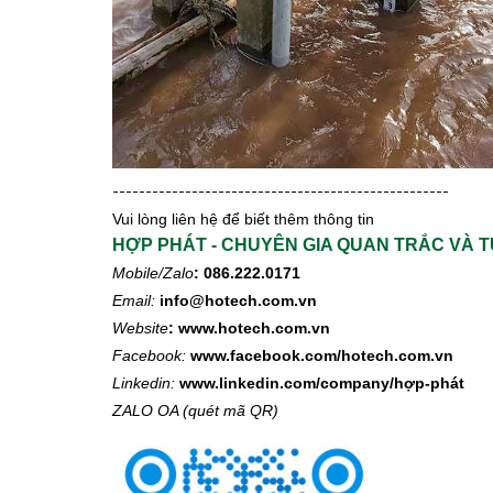
---------------------------------------------------
Vui lòng liên hệ để biết thêm thông tin
HỢP PHÁT -
CHUYÊN GIA QUAN TRẮC VÀ 
Mobile/Zalo
: 086.222.0171
Email:
info@hotech.com.vn
Website
:
www.hotech.com.vn
Facebook:
www.facebook.com/hotech.com.vn
Linkedin:
www.linkedin.com/company/hợp-phát
ZALO OA (quét mã QR)