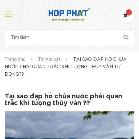
Trang chủ
Tin nổi bật
TẠI SAO ĐẶP HỒ CHỨA
NƯỚC PHẢI QUAN TRẮC KHÍ TƯỢNG THUỶ VĂN TỰ
ĐỘNG??
Tại sao đập hồ chứa nước phải quan
trắc khí tượng thủy văn ??