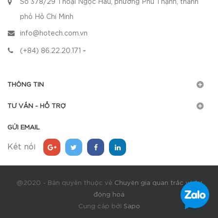
Số 378/29 Thoại Ngọc Hầu, phường Phú Thạnh, thành
phố Hồ Chí Minh
info@hotech.com.vn
(+84) 86.22.20.171
-
THÔNG TIN
TƯ VẤN - HỖ TRỢ
GỬI EMAIL
Kết nối
@2020 - Bản quyền thuộc về
Chuyên gia quan trắc và tự
động hoá
Cung cấp bởi
Sapo