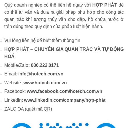
Quý doanh nghiệp có thể liên hệ ngay với
HỢP PHÁT
để
có thể tư vấn và đưa ra giải pháp phù hợp cho công tác
quan trắc khí tượng thủy văn cho đập, hồ chứa nước ở
trên đúng theo quy định của pháp luật hiện hành.
Vui lòng liên hệ để biết thêm thông tin
HỢP PHÁT – CHUYÊN GIA QUAN TRẮC VÀ TỰ ĐỘNG
HOÁ
Mobile/Zalo
: 086.222.0171
Email:
info@hotech.com.vn
Website
:
www.hotech.com.vn
Facebook:
www.facebook.com/hotech.com.vn
Linkedin:
www.linkedin.com/company/hợp-phát
ZALO OA (quét mã QR)