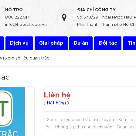
HỖ TRỢ
ĐỊA CHỈ CÔNG TY
086.222.0171
Số 378/29 Thoại Ngọc Hầu, 
info@hotech.com.vn
Phú Thạnh, Thành phố Hồ Chí
Dịch vụ
Giải pháp
Dự án
Đối tác
Tin
g xem số liệu quan trắc
rắc
Liên hệ
(
Hết hàng
)
- Xem số liệu quan trắc trực tuyến - Xem liệt
liệu - Phóng to/thu nhỏ,di chuyển - Quản lý