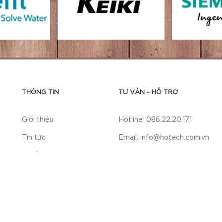
THÔNG TIN
TƯ VẤN - HỖ TRỢ
Giới thiệu
Hotline: 086.22.20.171
Tin tức
Email: info@hotech.com.vn
Tuyển dụng
Skype: HOTECH
Liên hệ
Zalo: HOTECH
,