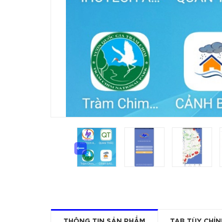
THÔNG TIN SẢN PHẨM
TAB TÙY CHỈN