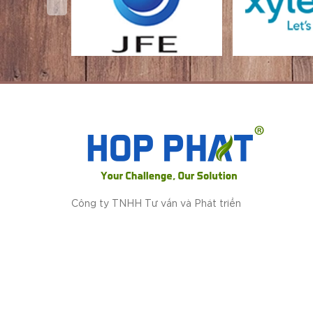
Công ty TNHH Tư vấn và Phát triển
Công nghệ Hợp Phát
Số 378/29 Thoại Ngọc Hầu, phường Phú Thạnh
thành phố Hồ Chí Minh
info@hotech.com.vn