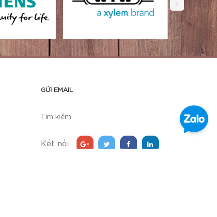
GỬI EMAIL
Tìm kiếm
Kết nối