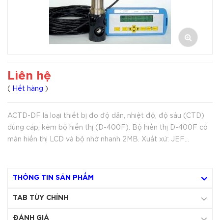
Liên hệ
(
Hết hàng
)
ACTD-DF là loại thiết bị đo độ dẫn, nhiệt độ, độ sâu (CTD)
dùng cáp, kèm bộ hiển thị (D-400F). Bộ hiển thị D-400F có
màn hiển thị LCD và bộ nhớ nhanh 2MB. Xuất xứ: JEF
Advantech - Nhật Bản
THÔNG TIN SẢN PHẨM
TAB TÙY CHỈNH
ĐÁNH GIÁ