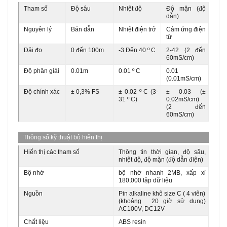
Tham số
Độ sâu
Nhiệt độ
Độ mặn (độ
dẫn)
Nguyên lý
Bán dẫn
Nhiệt điện trở
Cảm ứng điện
từ
Dải đo
0 đến 100m
-3 Đến 40 º C
2-42 (2 đến
60mS/cm)
Độ phân giải
0.01m
0.01 º C
0.01
(0.01mS/cm)
Độ chính xác
± 0,3% FS
± 0.02 º C (3-
± 0.03 (±
31 º C)
0.02mS/cm)
(2 đến
60mS/cm)
Thông số kỹ thuật bộ hiển thị
Hiển thị các tham số
Thông tin thời gian, độ sâu,
nhiệt độ, độ mặn (độ dẫn điện)
Bộ nhớ
bộ nhớ nhanh 2MB, xấp xỉ
180,000 tập dữ liệu
Nguồn
Pin alkaline khô size C ( 4 viên)
(khoảng 20 giờ sử dụng)
AC100V, DC12V
Chất liệu
ABS resin